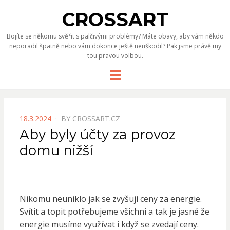
CROSSART
Bojíte se někomu svěřit s palčivými problémy? Máte obavy, aby vám někdo
neporadil špatně nebo vám dokonce ještě neuškodil? Pak jsme právě my
tou pravou volbou.
Menu
POSTED
18.3.2024
BY
CROSSART.CZ
ON
Aby byly účty za provoz
domu nižší
Nikomu neuniklo jak se zvyšují ceny za energie.
Svítit a topit potřebujeme všichni a tak je jasné že
energie musíme využívat i když se zvedají ceny.