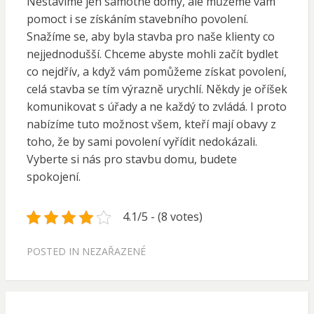
Nestavíme jen samotné domy, ale můžeme vám
pomoct i se získáním stavebního povolení.
Snažíme se, aby byla stavba pro naše klienty co
nejjednodušší. Chceme abyste mohli začít bydlet
co nejdřív, a když vám pomůžeme získat povolení,
celá stavba se tím výrazně urychlí. Někdy je oříšek
komunikovat s úřady a ne každý to zvládá. I proto
nabízíme tuto možnost všem, kteří mají obavy z
toho, že by sami povolení vyřídit nedokázali.
Vyberte si nás pro stavbu domu, budete
spokojení.
4.1/5 - (8 votes)
POSTED IN
NEZAŘAZENÉ