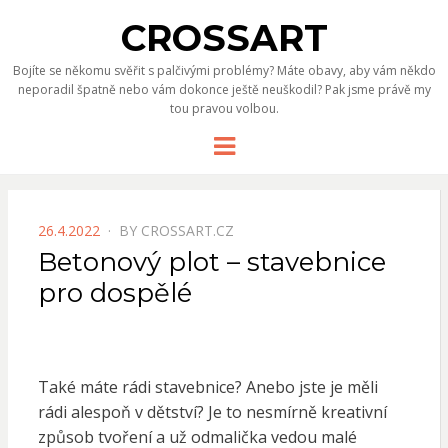
CROSSART
Bojíte se někomu svěřit s palčivými problémy? Máte obavy, aby vám někdo
neporadil špatně nebo vám dokonce ještě neuškodil? Pak jsme právě my
tou pravou volbou.
Menu
POSTED
26.4.2022
BY
CROSSART.CZ
ON
Betonový plot – stavebnice
pro dospělé
Také máte rádi stavebnice? Anebo jste je měli
rádi alespoň v dětství? Je to nesmírně kreativní
způsob tvoření a už odmalička vedou malé