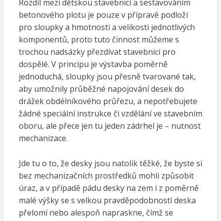
Rozdíl mezi dětskou stavebnicí a sestavováním
betonového plotu je pouze v přípravě podloží
pro sloupky a hmotnosti a velikosti jednotlivých
komponentů, proto tuto činnost můžeme s
trochou nadsázky přezdívat stavebnicí pro
dospělé. V principu je výstavba poměrně
jednoduchá, sloupky jsou přesně tvarované tak,
aby umožnily průběžné napojování desek do
drážek obdélníkového průřezu, a nepotřebujete
žádné speciální instrukce či vzdělání ve stavebním
oboru, ale přece jen tu jeden zádrhel je – nutnost
mechanizace.
Jde tu o to, že desky jsou natolik těžké, že byste si
bez mechanizačních prostředků mohli způsobit
úraz, a v případě pádu desky na zem i z poměrně
malé výšky se s velkou pravděpodobností deska
přelomí nebo alespoň napraskne, čímž se