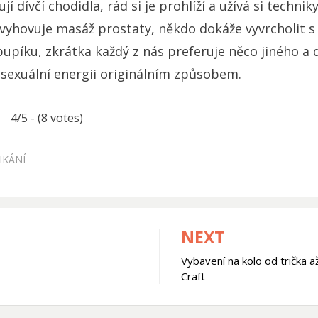
í dívčí chodidla, rád si je prohlíží a užívá si technik
yhovuje masáž prostaty, někdo dokáže vyvrcholit 
píku, zkrátka každý z nás preferuje něco jiného a d
sexuální energii originálním způsobem.
4/5 - (8 votes)
IKÁNÍ
NEXT
Vybavení na kolo od trička a
Craft
k