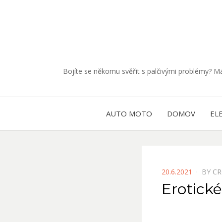
Bojíte se někomu svěřit s palčivými problémy? 
AUTO MOTO
DOMOV
EL
POSTED
20.6.2021
BY
CR
ON
Erotick