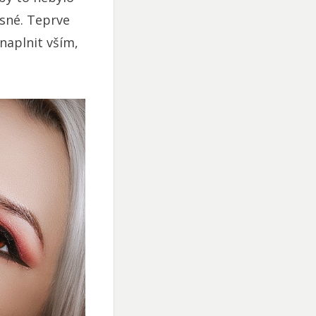
esné. Teprve
aplnit vším,