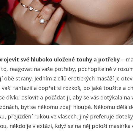
rojevit své hluboko uložené touhy a potřeby
– ma
 to, reagovat na vaše potřeby, pochopitelně v rozu
í obě strany. Jedním z cílů erotických masáží je otevř
vaší fantazii a dopřát si rozkoš, po jaké toužíte a chc
e dívku oslovit a požádat ji, aby se vás dotýkala na 
zónách, byť se někomu zdají hloupé. Někomu dělá d
u, přejíždění rukou ve vlasech, jiný preferuje doteky 
sou, někdo je v extázi, když se na něj položí masérka