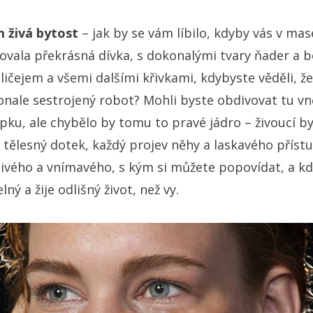
 živá bytost
– jak by se vám líbilo, kdyby vás v ma
ovala překrásná dívka, s dokonalými tvary ňader a b
čejem a všemi dalšími křivkami, kdybyste věděli, že
nale sestrojený robot? Mohli byste obdivovat tu vně
ku, ale chybělo by tomu to pravé jádro – živoucí byt
 tělesný dotek, každý projev něhy a laskavého příst
livého a vnímavého, s kým si můžete popovídat, a kd
ný a žije odlišný život, než vy.