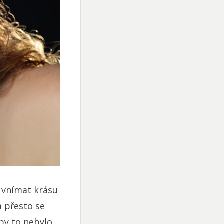
 vnímat krásu
 přesto se
by to nebylo