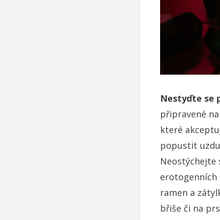
Nestyďte se p
připravené na
které akceptuj
popustit uzdu 
Neostýchejte s
erotogenních 
ramen a zátylk
břiše či na pr