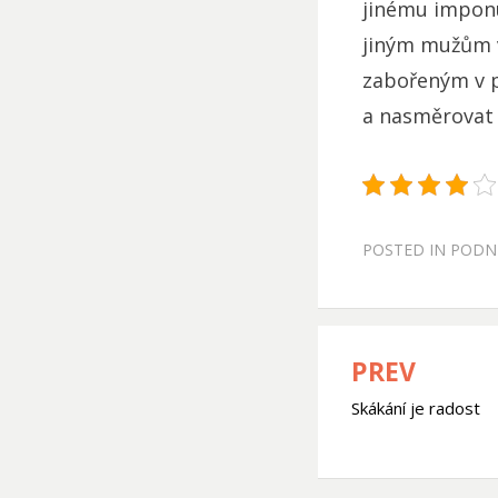
jinému imponuj
jiným mužům v
zabořeným v pu
a nasměrovat 
POSTED IN
PODN
PREV
Navigace
Skákání je radost
pro
příspěve