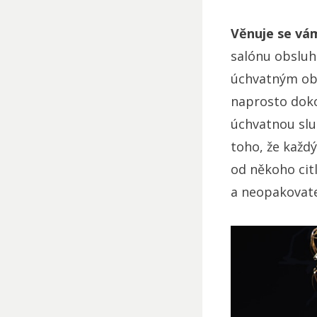
Věnuje se vám
salónu obsluh
úchvatným obli
naprosto doko
úchvatnou slup
toho, že každý
od někoho cit
a neopakovatel