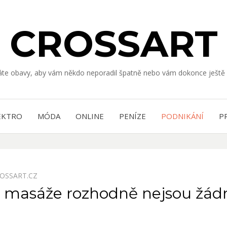
CROSSART
Máte obavy, aby vám někdo neporadil špatně nebo vám dokonce ještě 
EKTRO
MÓDA
ONLINE
PENÍZE
PODNIKÁNÍ
P
OSSART.CZ
é masáže rozhodně nejsou žá