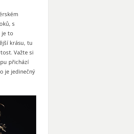
sérském
oků, s
 je to
jší krásu, tu
ost. Važte si
upu přichází
o je jedinečný