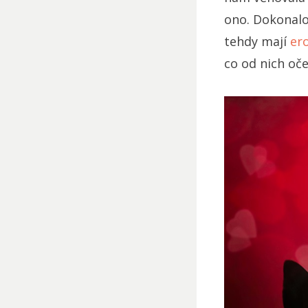
ono. Dokonalos
tehdy mají
er
co od nich oč