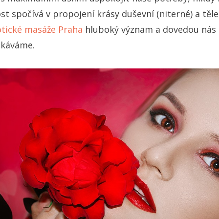
t spočívá v propojení krásy duševní (niterné) a těl
otické masáže Praha
hluboký význam a dovedou nás n
ekáváme.