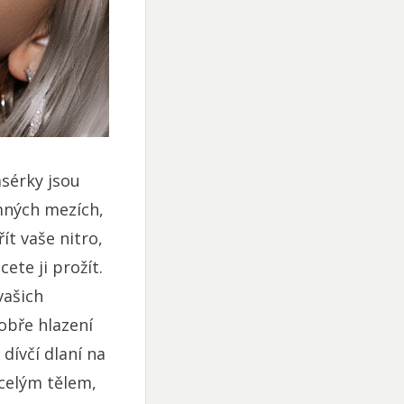
sérky jsou
mných mezích,
ít vaše nitro,
ete ji prožít.
vašich
obře hlazení
dívčí dlaní na
 celým tělem,