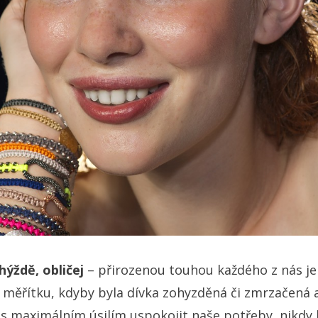
hýždě, obličej
– přirozenou touhou každého z nás je
měřítku, kdyby byla dívka zohyzděná či zmrzačená a
s maximálním úsilím uspokojit naše potřeby, nikdy 