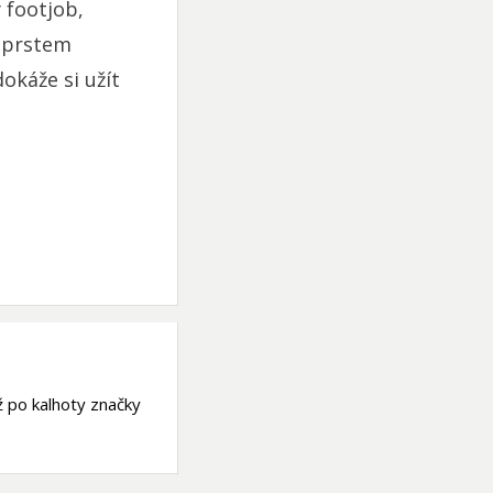
y footjob,
s prstem
okáže si užít
ž po kalhoty značky