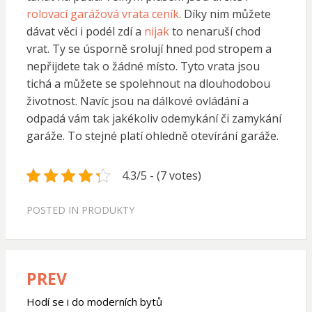
rolovací garážová vrata ceník
. Díky nim můžete
dávat věci i podél zdí a
nijak
to nenaruší chod
vrat. Ty se úsporně srolují hned pod stropem a
nepřijdete tak o žádné místo. Tyto vrata jsou
tichá a můžete se spolehnout na dlouhodobou
životnost. Navíc jsou na dálkové ovládání a
odpadá vám tak jakékoliv odemykání či zamykání
garáže. To stejné platí ohledně otevírání garáže.
4.3/5 - (7 votes)
POSTED IN
PRODUKTY
PREV
Navigace
pro
Hodí se i do moderních bytů