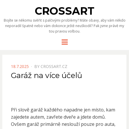
CROSSART
Bojíte se někomu svěřit s palčivými problémy? Máte obavy, aby vám někdo
neporadil špatně nebo vám dokonce ještě neuškodil? Pak jsme právě my
tou pravou volbou.
Menu
POSTED
18.7.2025
BY
CROSSART.CZ
ON
Garáž na více účelů
Při slově garáž každého napadne jen místo, kam
zajedete autem, zavřete dveře a jdete domů.
Ovšem garáž primárně neslouží pouze pro auta,