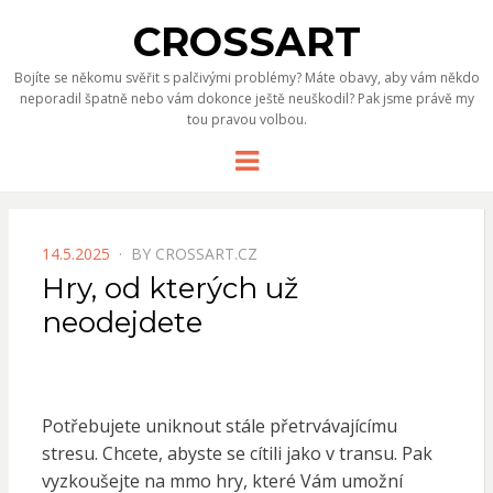
CROSSART
Bojíte se někomu svěřit s palčivými problémy? Máte obavy, aby vám někdo
neporadil špatně nebo vám dokonce ještě neuškodil? Pak jsme právě my
tou pravou volbou.
Menu
POSTED
14.5.2025
BY
CROSSART.CZ
ON
Hry, od kterých už
neodejdete
Potřebujete uniknout stále přetrvávajícímu
stresu. Chcete, abyste se cítili jako v transu. Pak
vyzkoušejte na
mmo hry
, které Vám umožní