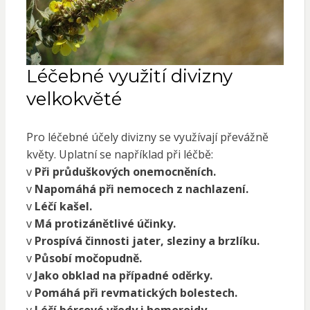
Léčebné využití divizny
velkokvěté
Pro léčebné účely divizny se využívají převážně
květy. Uplatní se například při léčbě:
v
Při průduškových onemocněních.
v
Napomáhá při nemocech z nachlazení.
v
Léčí kašel.
v
Má protizánětlivé účinky.
v
Prospívá činnosti jater, sleziny a brzlíku.
v
Působí močopudně.
v
Jako obklad na případné oděrky.
v
Pomáhá při revmatických bolestech.