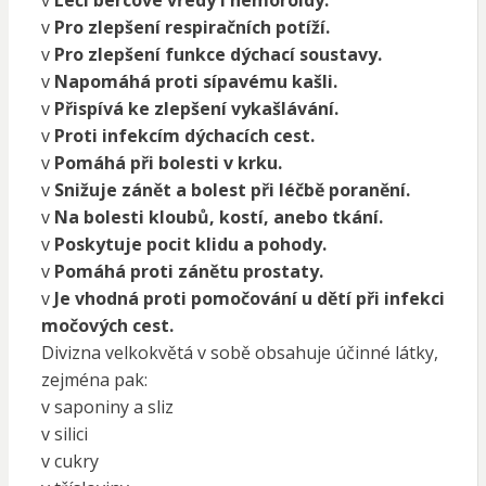
v
Léčí bércové vředy i hemoroidy.
v
Pro zlepšení respiračních potíží.
v
Pro zlepšení funkce dýchací soustavy.
v
Napomáhá proti sípavému kašli.
v
Přispívá ke zlepšení vykašlávání.
v
Proti infekcím dýchacích cest.
v
Pomáhá při bolesti v krku.
v
Snižuje zánět a bolest při léčbě poranění.
v
Na bolesti kloubů, kostí, anebo tkání.
v
Poskytuje pocit klidu a pohody.
v
Pomáhá proti zánětu prostaty.
v
Je vhodná proti pomočování u dětí při infekci
močových cest.
Divizna velkokvětá v sobě obsahuje účinné látky,
zejména pak:
v saponiny a sliz
v silici
v cukry