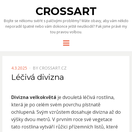
CROSSART
Bojíte se někomu svěřit s palčivými problémy? Máte obavy, aby vám někdo
neporadil špatně nebo vám dokonce ještě neuškodil? Pak jsme právě my
tou pravou volbou.
Menu
POSTED
4.3.2025
BY
CROSSART.CZ
ON
Léčivá divizna
Divizna velkokvětá
je dvouletá léčivá rostlina,
která je po celém svém povrchu plstnatě
ochlupená. Svým vzrůstem dosahuje divizna až do
výšky dvou metrů. V prvním roce své vegetace
tato rostlina vytváří růžici přízemních listů, které