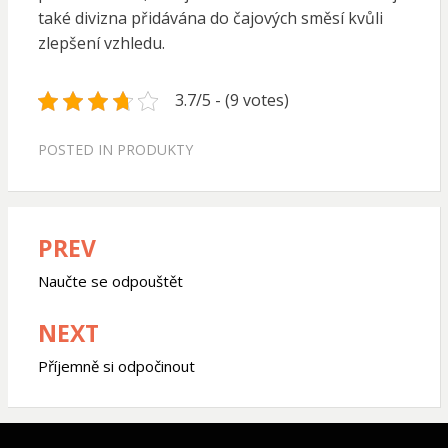
také divizna přidávána do čajových směsí kvůli
zlepšení vzhledu.
3.7/5 - (9 votes)
POSTED IN
PRODUKTY
PREV
Navigace
pro
Naučte se odpouštět
příspěvek
NEXT
Příjemně si odpočinout