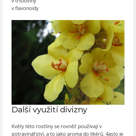
v třísloviny
v flavonoidy
Další využití divizny
Květy této rostliny se rovněž používají v
potravinářství, a to jako aroma do likérů. 4asto je