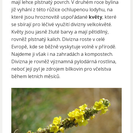
mají lehce plstnatý povrch. V druhém roce bylina
již vyhání z této růžice ochlupenou lodyhu, na
které jsou hroznovitě uspořádané
květy
, které
se sbírají pro léčivé využití divizny velkokvěté.
Květy jsou jasně žluté barvy a mají pětidílný,
rovněž plstnatý kalich. Divizna roste v celé
Evropě, kde se běžně vyskytuje volně v přírodě.
Najdeme ji však i na zahradách a kompostech.
Divizna je rovněž významná pylodárná rostlina,
neboť její pyl je zdrojem bílkovin pro včelstva
během letních měsíců.