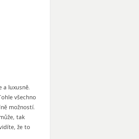
 a luxusně.
 Tohle všechno
ně možností.
emůže, tak
idíte, že to