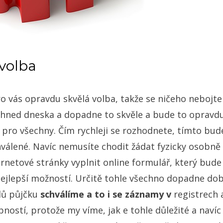
volba
o vás opravdu skvělá volba, takže se ničeho nebojte
ě hned dneska a dopadne to skvěle a bude to opravdu
s pro všechny. Čím rychleji se rozhodnete, tímto bud
hválené. Navíc nemusíte chodit žádat fyzicky osobně
ernetové stránky vyplnit online formulář, který bude
ejlepší možností. Určitě tohle všechno dopadne dob
dů půjčku
schválíme a to i se záznamy v
registrech 
ností, protože my víme, jak e tohle důležité a navíc j