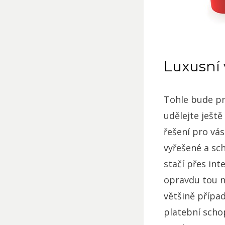
Luxusní 
Tohle bude pr
udělejte ješt
řešení pro vá
vyřešené a sc
stačí přes int
opravdu tou n
většině přípa
platební schop