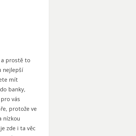
 a prostě to
 nejlepší
ete mít
 do banky,
 pro vás
ře, protože ve
a nízkou
e zde i ta věc