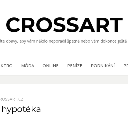
CROSSART
Máte obavy, aby vám někdo neporadil špatně nebo vám dokonce ještě 
EKTRO
MÓDA
ONLINE
PENÍZE
PODNIKÁNÍ
P
ROSSART.CZ
í hypotéka