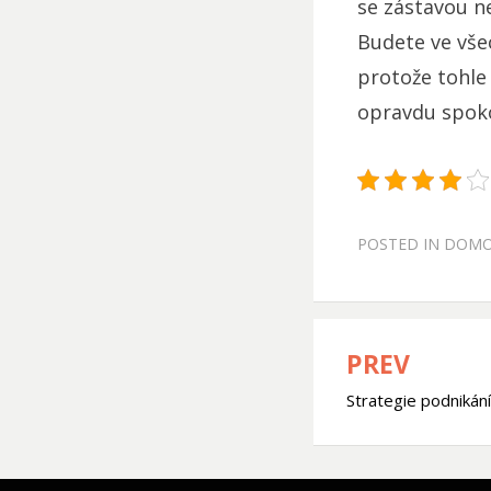
se zástavou n
Budete ve vše
protože tohle
opravdu spokoj
POSTED IN
DOM
PREV
Navigace
Strategie podnikání
pro
příspěve