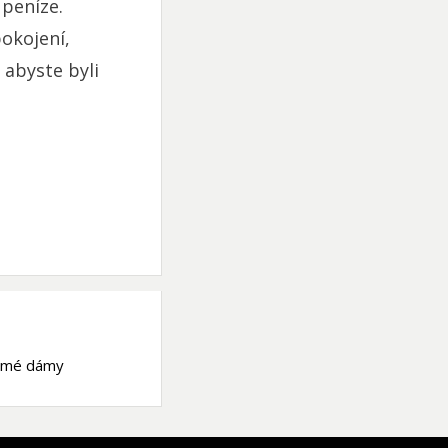
 peníze.
okojení,
abyste byli
, mé dámy