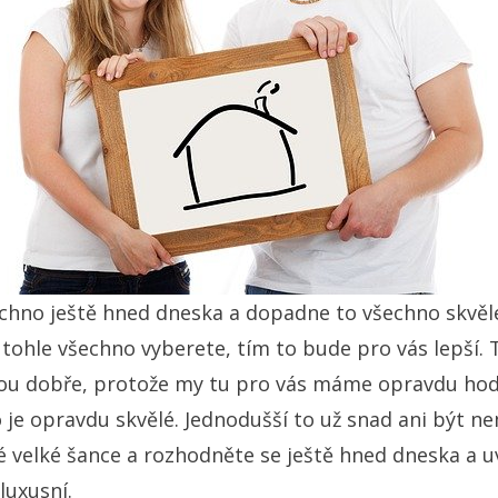
echno ještě hned dneska a dopadne to všechno skvěle
i tohle všechno vyberete, tím to bude pro vás lepší.
ou dobře, protože my tu pro vás máme opravdu hod
 je opravdu skvělé. Jednodušší to už snad ani být n
é velké šance a rozhodněte se ještě hned dneska a uv
luxusní.