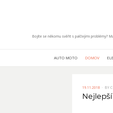
Bojíte se někomu svěřit s palčivými problémy? 
AUTO MOTO
DOMOV
EL
POSTED
19.11.2018
BY
C
ON
Nejlepš