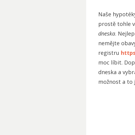
Naše hypotéky
prostě tohle 
dneska
. Nejle
nemějte obavy
registru
http
moc líbit. Dop
dneska a vybra
možnost a to 