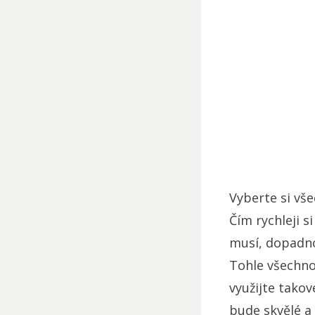
Vyberte si vš
Čím rychleji s
musí, dopadn
Tohle všechno
využijte takov
bude skvělé a 