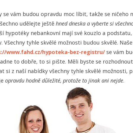
 se vám budou opravdu moc líbit, takže se ničeho n
všechno udělejte ještě
hned dneska a vyberte si všechno
pší hypotéky nebankovní mají své kouzlo a podstatu,
. Všechny tyhle skvělé možnosti budou skvělé. Naš
s://www.fahd.cz/hypoteka-bez-registru/
se vám bu
adne to dobře, to si pište. Měli byste se rozhodnout
t si z naší nabídky všechny tyhle skvělé možnosti, p
je
opravdu hodně důležité, protože to jinak ani nejde
.