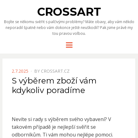
CROSSART
Bojíte se někomu svěřit s palčivými problémy? Máte obavy, aby vám někdo
neporadil špatně nebo vám dokonce ještě neuškodil? Pak jsme právě my
tou pravou volbou.
Menu
POSTED
2.7.2025
BY
CROSSART.CZ
ON
S výběrem zboží vám
kdykoliv poradíme
Nevíte si rady s výběrem svého vybavení? V
takovém případě je nejlepší svěřit se
odborníkům. Ti vám mohou nejlépe pomoci.