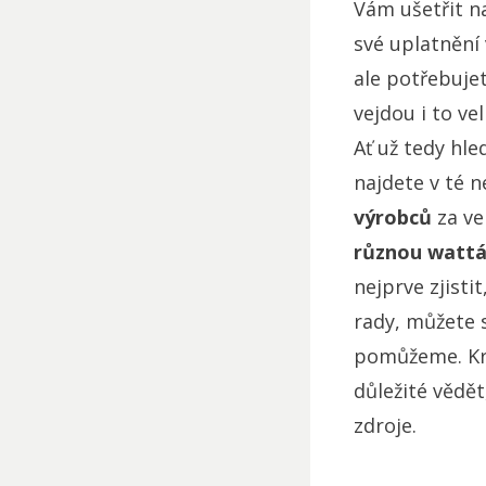
Vám ušetřit n
své uplatnění 
ale potřebujet
vejdou i to ve
Ať už tedy hle
najdete v té n
výrobců
za ve
různou wattáž
nejprve zjisti
rady, můžete 
pomůžeme. Kro
důležité vědě
zdroje.