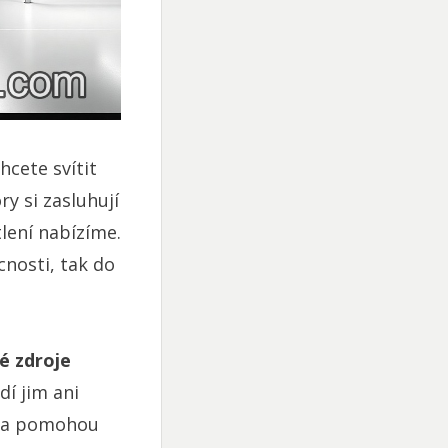
hcete svítit
ry si zasluhují
lení nabízíme.
cnosti, tak do
é zdroje
í jim ani
a pomohou