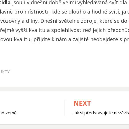
tidla
jsou i v dnešní době velmi vyhledávaná svítidla 
avně pro místnosti, kde se dlouho a hodně svítí, jak
vozovny a dílny. Dnešní světelné zdroje, které se do 
ejmě vyšší kvalitu a spolehlivost než jejich předchů
ovou kvalitu, přijďte k nám
a zajisté neodejdete s p
UKTY
NEXT
, od země
Jak si představujete nezávis
k