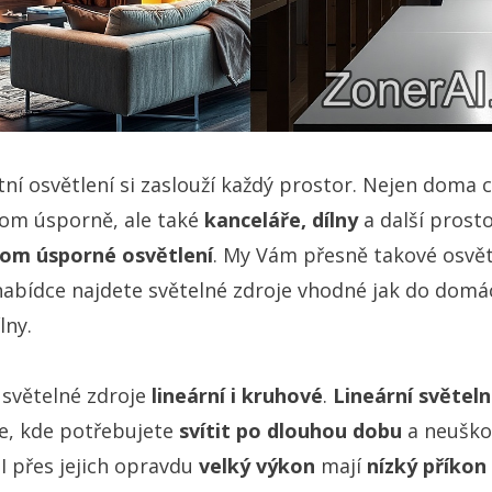
ní osvětlení si zaslouží každý prostor. Nejen doma c
itom úsporně, ale také
kanceláře, dílny
a další prosto
itom úsporné osvětlení
. My Vám přesně takové osvět
 nabídce najdete světelné zdroje vhodné jak do domá
lny.
 světelné zdroje
lineární i kruhové
.
Lineární světeln
de, kde potřebujete
svítit po dlouhou dobu
a neuškod
 I přes jejich opravdu
velký výkon
mají
nízký příkon