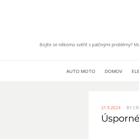
Bojíte se někomu svěřit s palčivými problémy? 
AUTO MOTO
DOMOV
EL
POSTED
21.9.2024
BY
CR
ON
Úsporné