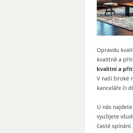
Opravdu kvalit
kvalitně a př
kvalitní a př
V naší široké
kanceláře či dí
U nás najdete
využijete všu
časté spínání.