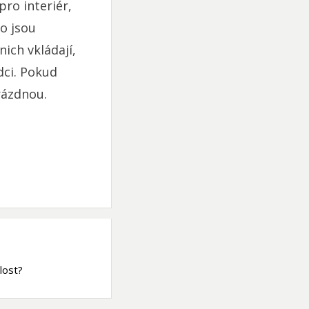
pro interiér,
o jsou
nich vkládají,
dci. Pokud
rázdnou.
lost?