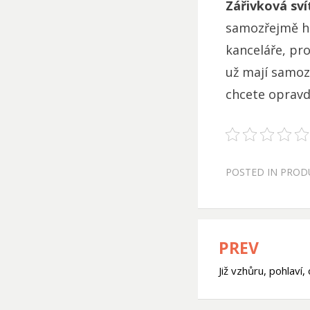
Zářivková sví
samozřejmě hl
kanceláře, pro
už mají samozř
chcete opravd
POSTED IN
PROD
PREV
Navigace
Již vzhůru, pohlaví
pro
příspěve