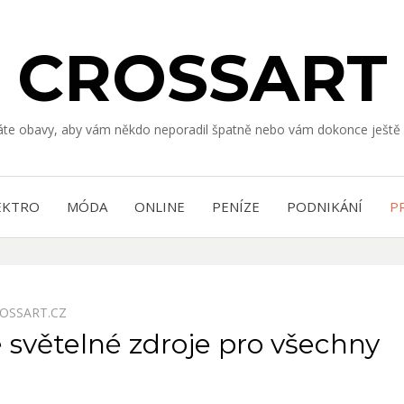
CROSSART
Máte obavy, aby vám někdo neporadil špatně nebo vám dokonce ještě 
EKTRO
MÓDA
ONLINE
PENÍZE
PODNIKÁNÍ
P
OSSART.CZ
 světelné zdroje pro všechny