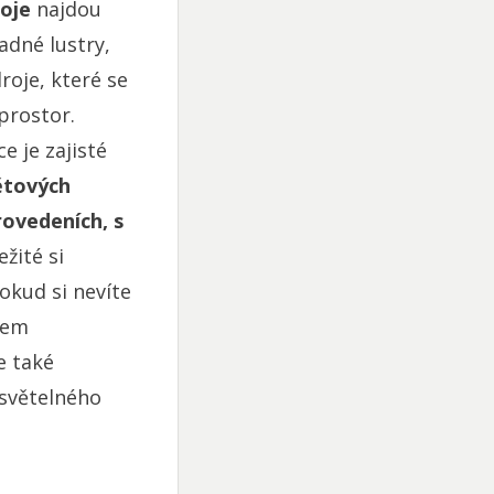
oje
najdou
adné lustry,
roje, které se
prostor.
e je zajisté
ětových
rovedeních, s
žité si
okud si nevíte
rem
e také
světelného