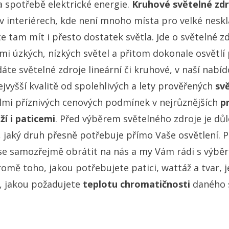
a spotřebě elektrické energie.
Kruhové světelné zdr
v interiérech, kde není mnoho místa pro velké neskl
e tam mít i přesto dostatek světla. Jde o světelné zd
lmi úzkých, nízkých světel a přitom dokonale osvětlí 
dáte světelné zdroje lineární či kruhové, v naší nabídc
ejvyšší kvalitě od spolehlivých a lety prověřených
sv
lmi příznivých cenových podmínek v nejrůznějších
p
í i paticemi
. Před výběrem světelného zdroje je důle
t, jaký druh přesně potřebuje přímo Vaše osvětlení. P
se samozřejmě obrátit na nás a my Vám rádi s výbě
mě toho, jakou potřebujete patici, wattáž a tvar, j
t, jakou požadujete
teplotu chromatičnosti
daného 