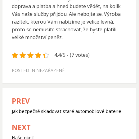
doprava a platba a hned budete vědět, na kolik
Vás naše služby přijdou. Ale nebojte se. Výroba
razítek, kterou Vám nabízíme je velice levná,
proto se nemusíte strachovat, že byste platili
velké množství peněz.
4.4/5 - (7 votes)
POSTED IN NEZAŘAZENÉ
PREV
Navigace
pro
Jak bezpečně skladovat staré automobilové baterie
příspěvek
NEXT
Naše okolí