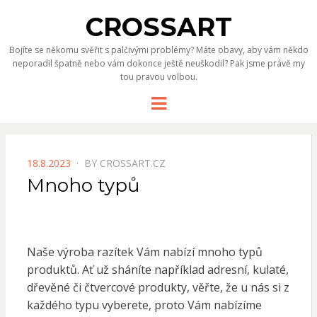
CROSSART
Bojíte se někomu svěřit s palčivými problémy? Máte obavy, aby vám někdo
neporadil špatně nebo vám dokonce ještě neuškodil? Pak jsme právě my
tou pravou volbou.
Menu
POSTED
18.8.2023
BY
CROSSART.CZ
ON
Mnoho typů
Naše
výroba razítek
Vám nabízí mnoho typů
produktů. Ať už sháníte například adresní, kulaté,
dřevěné či čtvercové produkty, věřte, že u nás si z
každého typu vyberete, proto Vám nabízíme