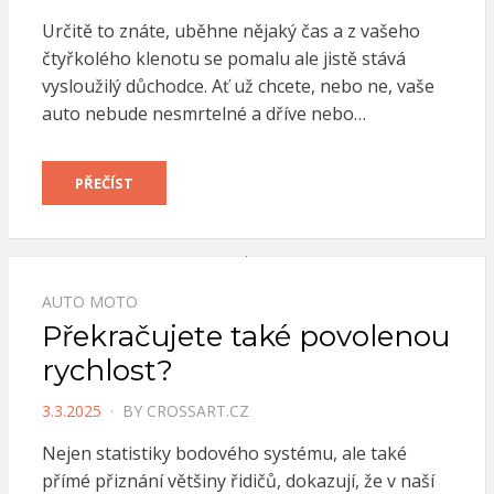
ON
Určitě to znáte, uběhne nějaký čas a z vašeho
čtyřkolého klenotu se pomalu ale jistě stává
vysloužilý důchodce. Ať už chcete, nebo ne, vaše
auto nebude nesmrtelné a dříve nebo…
PŘEČÍST
AUTO MOTO
Překračujete také povolenou
rychlost?
POSTED
3.3.2025
BY
CROSSART.CZ
ON
Nejen statistiky bodového systému, ale také
přímé přiznání většiny řidičů, dokazují, že v naší