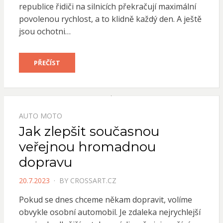
republice řidiči na silnicích překračují maximální
povolenou rychlost, a to klidně každý den. A ještě
jsou ochotni…
PŘEČÍST
AUTO MOTO
Jak zlepšit současnou
veřejnou hromadnou
dopravu
POSTED
20.7.2023
BY
CROSSART.CZ
ON
Pokud se dnes chceme někam dopravit, volíme
obvykle osobní automobil. Je zdaleka nejrychlejší