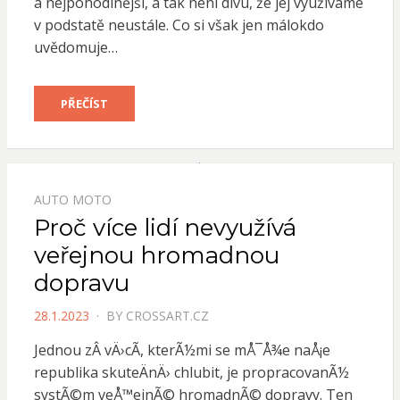
a nejpohodlnější, a tak není divu, že jej využíváme
v podstatě neustále. Co si však jen málokdo
uvědomuje…
PŘEČÍST
AUTO MOTO
Proč více lidí nevyužívá
veřejnou hromadnou
dopravu
POSTED
28.1.2023
BY
CROSSART.CZ
ON
Jednou zÂ vÄ›cÃ­, kterÃ½mi se mÅ¯Å¾e naÅ¡e
republika skuteÄnÄ› chlubit, je propracovanÃ½
systÃ©m veÅ™ejnÃ© hromadnÃ© dopravy. Ten