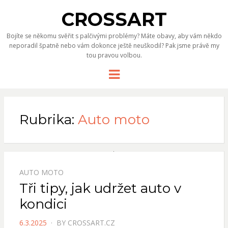
CROSSART
Bojíte se někomu svěřit s palčivými problémy? Máte obavy, aby vám někdo
neporadil špatně nebo vám dokonce ještě neuškodil? Pak jsme právě my
tou pravou volbou.
Menu
Rubrika:
Auto moto
AUTO MOTO
Tři tipy, jak udržet auto v
kondici
POSTED
6.3.2025
BY
CROSSART.CZ