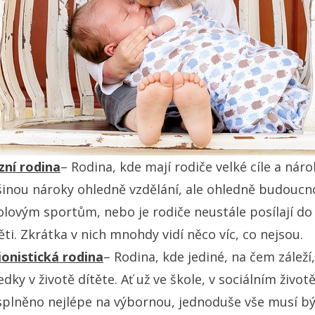
zní rodina
– Rodina, kde mají rodiče velké cíle a náro
šinou nároky ohledně vzdělání, ale ohledně budoucno
olovým sportům, nebo je rodiče neustále posílají do
ti. Zkrátka v nich mnohdy vidí něco víc, co nejsou.
ionistická rodina
– Rodina, kde jediné, na čem záleží,
edky v životě dítěte. Ať už ve škole, v sociálním živo
splněno nejlépe na výbornou, jednoduše vše musí bý