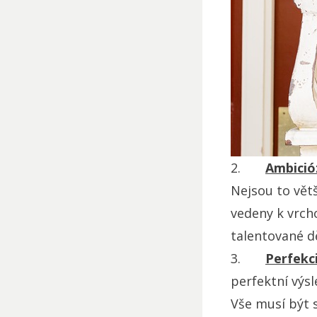
2.
Ambició
Nejsou to vět
vedeny k vrch
talentované dě
3.
Perfekc
perfektní výsl
Vše musí být 