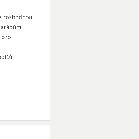
se rozhodnou,
amarádům.
á pro
odičů.