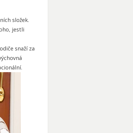
ních složek.
ho, jestli
rodiče snaží za
 výchovná
cionální.