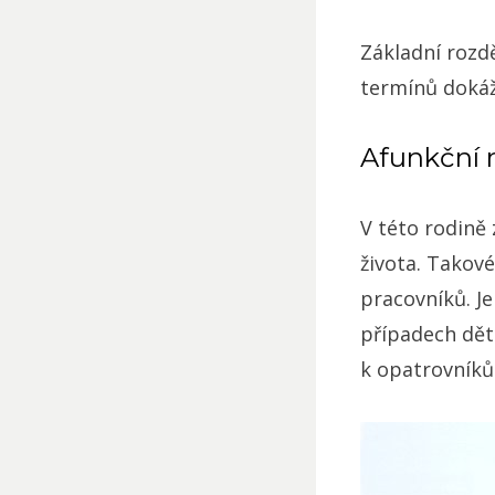
Základní rozdě
termínů dokáž
Afunkční 
V této rodině
života. Takov
pracovníků. Je
případech dět
k opatrovník