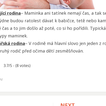
ící rodina
– Maminka ani tatínek nemají čas, a tak 
 týdne budou ratolest dávat k babičce, tetě nebo k
 čas a to jim došlo až poté, co si ho pořídili. Typick
 typy maminek.
ářská rodina
– V rodině má hlavní slovo jen jeden z r
 druhý rodič před očima dětí zesměšňován.
3.7/5 - (8 votes)
OV
NEXT