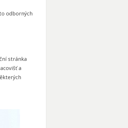
chto odborných
ční stránka
acovišť a
některých