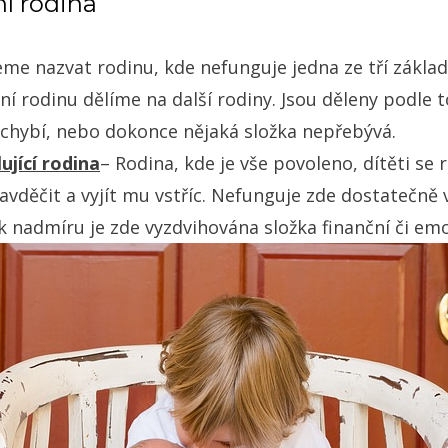
í rodina
e nazvat rodinu, kde nefunguje jedna ze tří základ
í rodinu dělíme na další rodiny. Jsou děleny podle to
echybí, nebo dokonce nějaká složka nepřebývá.
jící rodina
– Rodina, kde je vše povoleno, dítěti se 
avděčit a vyjít mu vstříc. Nefunguje zde dostatečně
k nadmíru je zde vyzdvihována složka finanční či emo