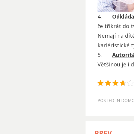
4.
Odkládaj
že třikrát do
Nemají na dítě
kariéristické
5.
Autorit
Většinou je i
POSTED IN
DOM
PREV