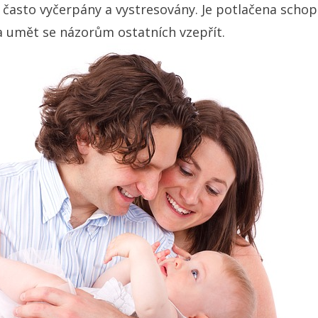
t často vyčerpány a vystresovány. Je potlačena scho
 a umět se názorům ostatních vzepřít.