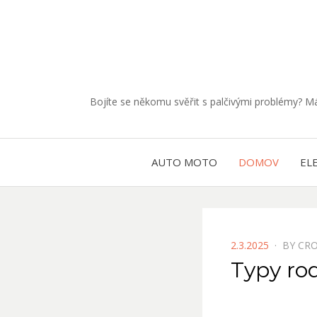
Bojíte se někomu svěřit s palčivými problémy? 
AUTO MOTO
DOMOV
EL
POSTED
2.3.2025
BY
CRO
ON
Typy ro