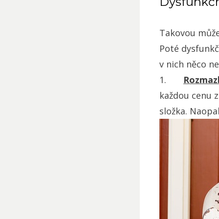
Dysfunkčn
Takovou můžem
Poté dysfunkčn
v nich něco n
1.
Rozmazlu
každou cenu z
složka. Naopa