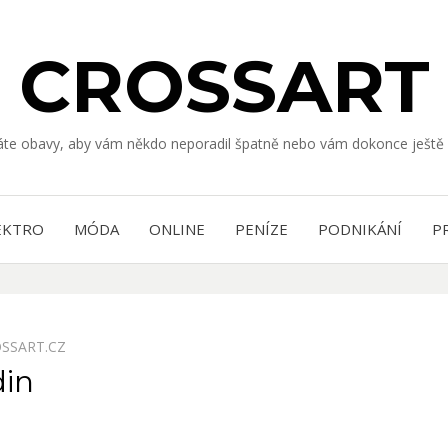
CROSSART
Máte obavy, aby vám někdo neporadil špatně nebo vám dokonce ještě 
EKTRO
MÓDA
ONLINE
PENÍZE
PODNIKÁNÍ
P
SSART.CZ
din