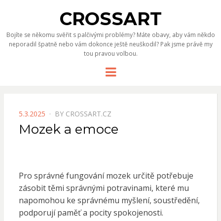
CROSSART
Bojíte se někomu svěřit s palčivými problémy? Máte obavy, aby vám někdo
neporadil špatně nebo vám dokonce ještě neuškodil? Pak jsme právě my
tou pravou volbou.
Menu
POSTED
5.3.2025
BY
CROSSART.CZ
ON
Mozek a emoce
Pro správné fungování
mozek
určitě potřebuje
zásobit těmi správnými potravinami, které mu
napomohou ke správnému myšlení, soustředění,
podporují paměť a pocity spokojenosti.