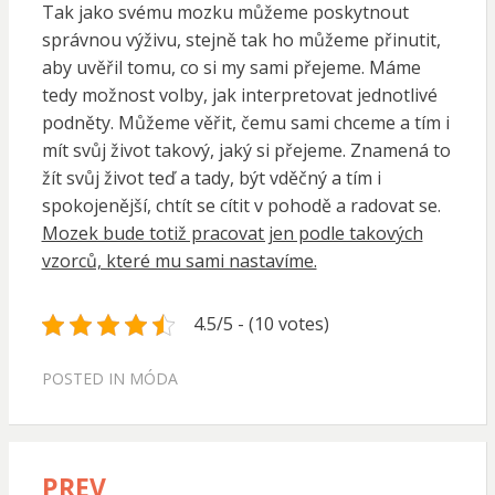
Tak jako svému mozku můžeme poskytnout
správnou výživu, stejně tak ho můžeme přinutit,
aby uvěřil tomu, co si my sami přejeme. Máme
tedy možnost volby, jak interpretovat jednotlivé
podněty. Můžeme věřit, čemu sami chceme a tím i
mít svůj život takový, jaký si přejeme. Znamená to
žít svůj život teď a tady, být vděčný a tím i
spokojenější, chtít se cítit v pohodě a radovat se.
Mozek bude totiž pracovat jen podle takových
vzorců, které mu sami nastavíme.
4.5/5 - (10 votes)
POSTED IN
MÓDA
PREV
Navigace